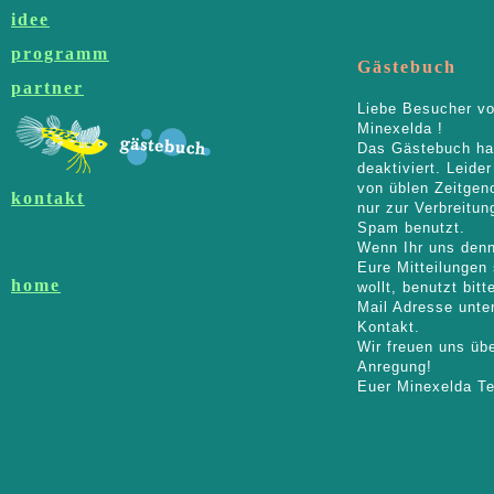
idee
programm
Gästebuch
partner
Liebe Besucher v
Minexelda !
Das Gästebuch ha
deaktiviert. Leider
von üblen Zeitgen
kontakt
nur zur Verbreitun
Spam benutzt.
Wenn Ihr uns den
Eure Mitteilungen
home
wollt, benutzt bitt
Mail Adresse unte
Kontakt.
Wir freuen uns übe
Anregung!
Euer Minexelda T